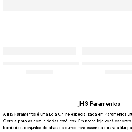
Almofada Moda Católica Santa Terezinha
Almofada Católica No
De:
R$
55,00
De:
R$
55,0
JHS Paramentos
A JHS Paramentos é uma Loja Online especializada em Paramentos Litúr
Clero e para as comunidades católicas. Em nossa loja você encontra ca
bordadas, conjuntos de alfaias e outros itens essenciais para a liturg