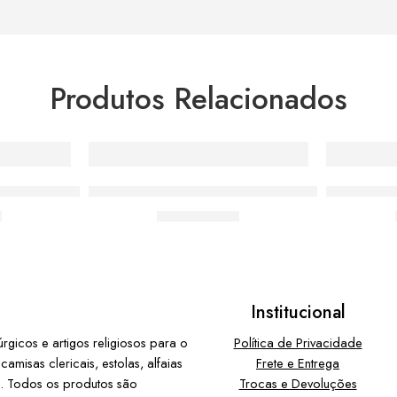
Produtos Relacionados
ssa Senhora Aparecida
Almofada Moda Católica Sagrada Família
Almofada 
0
De:
R$
55,00
Institucional
gicos e artigos religiosos para o
Política de Privacidade
misas clericais, estolas, alfaias
Frete e Entrega
ia. Todos os produtos são
Trocas e Devoluções