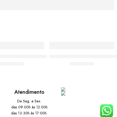
Media Católica Medalha de São Bento
Almofada Media Moda Católica Esc
De:
R$
55,00
De:
R$
55,00
Atendimento
De Seg. a Sex.
das 09:00h às 12:00h
das 13:30h às 17:00h.