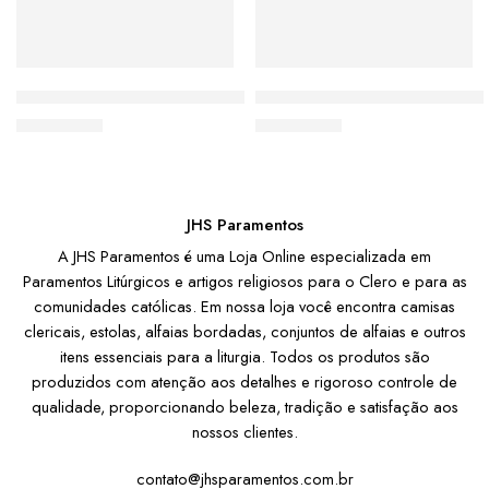
Almofada Católica São Miguel Arcanjo
Almofada Media Católica Me
De:
R$
55,00
De:
R$
55,00
JHS Paramentos
A JHS Paramentos é uma Loja Online especializada em
Paramentos Litúrgicos e artigos religiosos para o Clero e para as
comunidades católicas. Em nossa loja você encontra camisas
clericais, estolas, alfaias bordadas, conjuntos de alfaias e outros
itens essenciais para a liturgia. Todos os produtos são
produzidos com atenção aos detalhes e rigoroso controle de
qualidade, proporcionando beleza, tradição e satisfação aos
nossos clientes.
contato@jhsparamentos.com.br