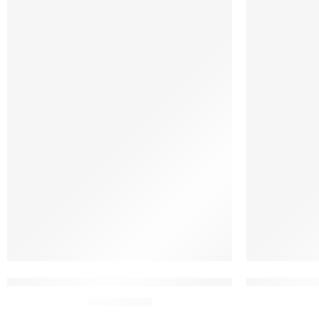
Toalha de Batismo Bordada Moda Católica Meu Batismo
toalhas Lava
De:
R$
35,90