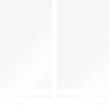
bo Moda Católica Sagrado Coração de Maria
Toalhas Lavabo Moda Catól
De:
R$
23,00
De:
R$
23,00