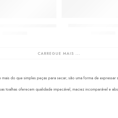
Manustérgio Bordado PU
bo Moda Católica São Miguel Arcanjo
De:
R$
35,90
De:
R$
23,00
CARREGUE MAIS ...
ais do que simples peças para secar; são uma forma de expressar sua 
sas toalhas oferecem qualidade impecável, maciez incomparável e ab