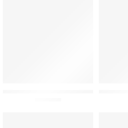
Toalha Bordada Nossa Senhora Aparecida Rogai Por Nós
Toalhas Lava
De:
R$
35,90