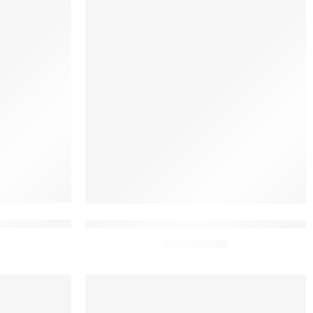
Senhora Aparecida
Toalha de Batismo Bordada Moda Católica 
De:
R$
35,90