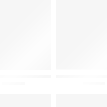
O Sagrado Manto de Nossa 
bo Católica Nossa Senhora Aparecida
De:
R$
15,00
De:
R$
23,00