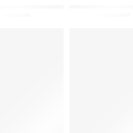
bo Moda Católica Medalha de São Bento
toalhas Lavabo Moda Catól
De:
R$
23,00
De:
R$
23,00