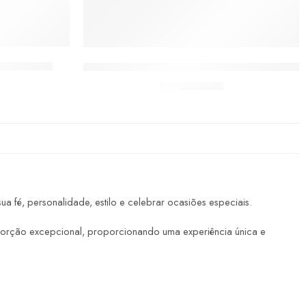
RIFICA-ME
Toalha Lavabo Católica Nossa Senhora das
De:
R$
23,00
fé, personalidade, estilo e celebrar ocasiões especiais.
sorção excepcional, proporcionando uma experiência única e