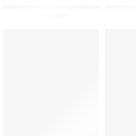
Toalhas Lavabo Moda Católica Santo Anjo
toalhas Lava
De:
R$
23,00