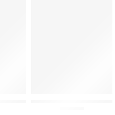
ica Nossa Senhora Aparecida
toalhas Lavabo Moda Católica Nossa Senh
De:
R$
23,00