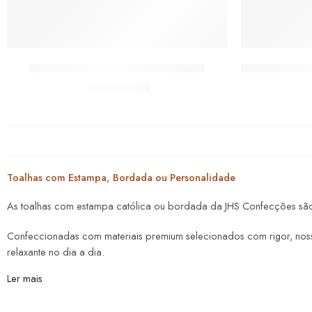
Toalhas Lavabo Moda Católica Fé
Toalhas Lava
De:
R$
23,00
Toalhas com Estampa, Bordada ou Personalidade
As toalhas com estampa católica ou bordada da JHS Confecções são m
Confeccionadas com materiais premium selecionados com rigor, nos
relaxante no dia a dia.
Ler mais