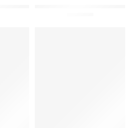
ica Anjo da Guarda
toalhas Lavabo Moda Católica Sagrada famí
De:
R$
23,00