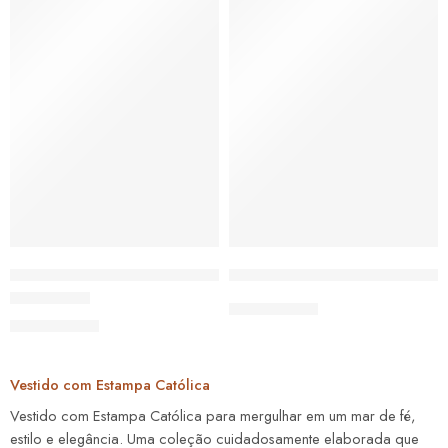
Vestido com Imagem de Nossa Senhora de Fátima
Vestido com Imagem da Cruz 
De:
R$
199,00
Por:
R$
149,00
De:
R$
199,00
Avaliação
5.00
de 5
Por:
R$
149,00
Vestido com Estampa Católica
Vestido com Estampa Católica para mergulhar em um mar de fé,
estilo e elegância. Uma coleção cuidadosamente elaborada que