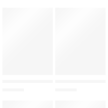
Vestido longo com Imagem de Nossa Senhora das Graças
Vestido com Imagem de Nossa
De:
R$
199,00
De:
R$
199,00
Por:
R$
149,00
Por:
R$
149,00