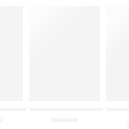
atólica Medalha de São Bento
Baby Look com estampa Maria Passa Na Frent
Vestido C
De:
R$
57,00
0
Por:
R$
34,90