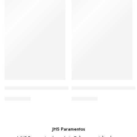
Baby look 3/4 com Imagem da Nossa senhora de Guadalupe
Baby look 3/4 com Imagem da
De:
R$
59,00
De:
R$
59,00
Por:
R$
36,90
Por:
R$
36,90
JHS Paramentos