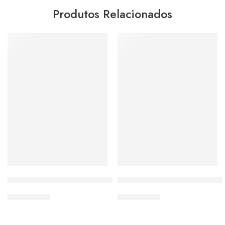
Produtos Relacionados
Baby look 3/4 com Imagem de Santa Rita de Cássia
Baby look com Imagem da Sag
De:
R$
59,00
De:
R$
57,00
Por:
R$
36,90
Por:
R$
34,90