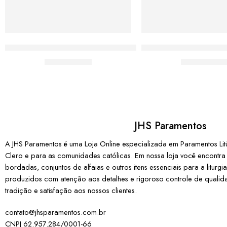
Almofada com Renda Moda Católica São Miguel Arcanjo
Almofada Media Moda 
De:
R$
55,00
De:
R$
55,0
JHS Paramentos
A JHS Paramentos é uma Loja Online especializada em Paramentos Litúr
Clero e para as comunidades católicas. Em nossa loja você encontra ca
bordadas, conjuntos de alfaias e outros itens essenciais para a liturg
produzidos com atenção aos detalhes e rigoroso controle de quali
tradição e satisfação aos nossos clientes.
contato@jhsparamentos.com.br
CNPJ 62.957.284/0001-66