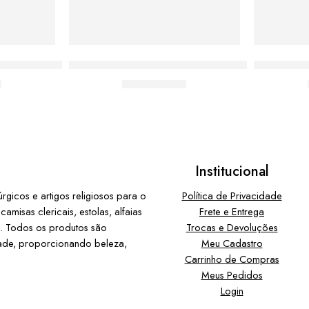
Católica Espirito Santo
Almofada Media Moda Católica Escrito Fé
Almofada 
0
De:
R$
55,00
Institucional
gicos e artigos religiosos para o
Política de Privacidade
misas clericais, estolas, alfaias
Frete e Entrega
ia. Todos os produtos são
Trocas e Devoluções
dade, proporcionando beleza,
Meu Cadastro
Carrinho de Compras
Meus Pedidos
Login