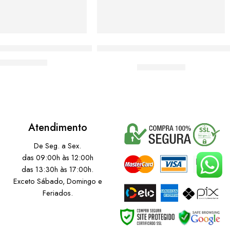
com Renda Católica Anjo da Guarda
Baby look 3/4 moda católica Sag
De:
R$
50,00
De:
R$
59,00
Por:
R$
36,90
Atendimento
De Seg. a Sex.
das 09:00h às 12:00h
das 13:30h às 17:00h.
Exceto Sábado, Domingo e
Feriados.