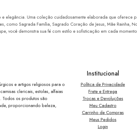
o e elegância. Uma coleção cuidadosamente elaborada que oferece peç
ões, como Sagrada Família, Sagrado Coração de Jesus, Mãe Rainha, 
, você demonstra sua fé com estilo e sofisticação em cada momento
Institucional
gicos e artigos religiosos para o
Política de Privacidade
misas clericais, estolas, alfaias
Frete e Entrega
ia. Todos os produtos são
Trocas e Devoluções
dade, proporcionando beleza,
Meu Cadastro
Carrinho de Compras
Meus Pedidos
Login