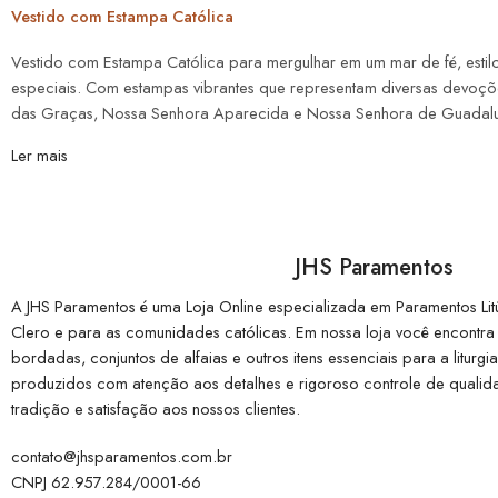
Vestido com Estampa Católica
Vestido com Estampa Católica para mergulhar em um mar de fé, estil
especiais. Com estampas vibrantes que representam diversas devoç
das Graças, Nossa Senhora Aparecida e Nossa Senhora de Guadalupe
Ler mais
JHS Paramentos
A JHS Paramentos é uma Loja Online especializada em Paramentos Litúr
Clero e para as comunidades católicas. Em nossa loja você encontra ca
bordadas, conjuntos de alfaias e outros itens essenciais para a liturg
produzidos com atenção aos detalhes e rigoroso controle de quali
tradição e satisfação aos nossos clientes.
contato@jhsparamentos.com.br
CNPJ 62.957.284/0001-66