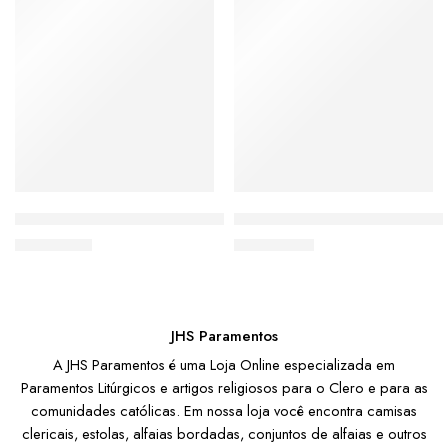
Colarinho para Camisa Clerical – Pacote 5 uni
BOLSA PARA VIÁTICO JHS C
De:
R$
15,00
De:
R$
38,90
JHS Paramentos
A JHS Paramentos é uma Loja Online especializada em
Paramentos Litúrgicos e artigos religiosos para o Clero e para as
comunidades católicas. Em nossa loja você encontra camisas
clericais, estolas, alfaias bordadas, conjuntos de alfaias e outros