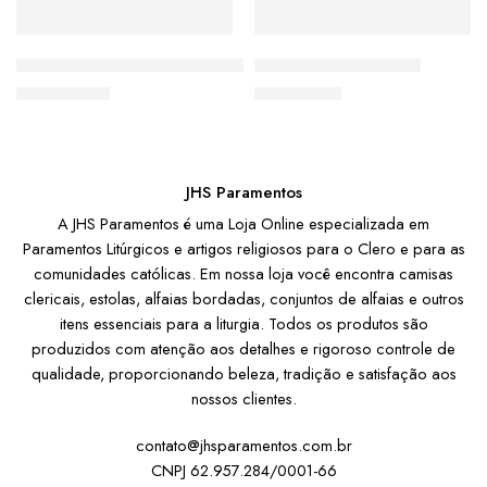
Conjunto de Alfaia Símbolo Mariano
BOLSA VIÁTICO Lírio
De:
R$
109,00
De:
R$
38,90
JHS Paramentos
A JHS Paramentos é uma Loja Online especializada em
Paramentos Litúrgicos e artigos religiosos para o Clero e para as
comunidades católicas. Em nossa loja você encontra camisas
clericais, estolas, alfaias bordadas, conjuntos de alfaias e outros
itens essenciais para a liturgia. Todos os produtos são
produzidos com atenção aos detalhes e rigoroso controle de
qualidade, proporcionando beleza, tradição e satisfação aos
nossos clientes.
contato@jhsparamentos.com.br
CNPJ 62.957.284/0001-66