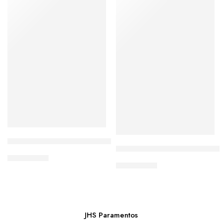
Camiseta com Imagem de São Jorge
Camiseta com Imagem da Nos
De:
R$
58,00
De:
R$
58,00
Por:
R$
45,90
Por:
R$
45,90
JHS Paramentos