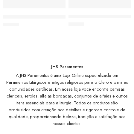
Almofada Media Moda Católica
Toalhas Lavabo Moda Católica Fé
R$
55,00
R$
23,00
JHS Paramentos
A JHS Paramentos é uma Loja Online especializada em
Paramentos Litúrgicos e artigos religiosos para o Clero e para as
comunidades católicas. Em nossa loja você encontra camisas
clericais, estolas, alfaias bordadas, conjuntos de alfaias e outros
itens essenciais para a liturgia. Todos os produtos são
produzidos com atenção aos detalhes e rigoroso controle de
qualidade, proporcionando beleza, tradição e satisfação aos
nossos clientes.